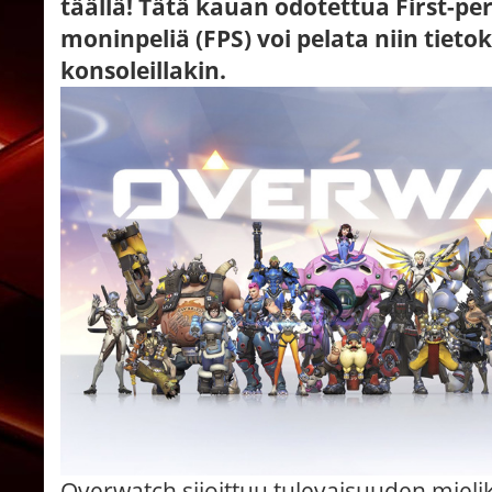
täällä! Tätä kauan odotettua First-pe
moninpeliä (FPS) voi pelata niin tieto
konsoleillakin.
Overwatch sijoittuu tulevaisuuden miel