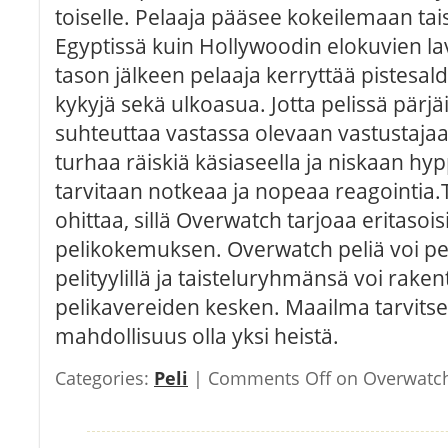
toiselle. Pelaaja pääsee kokeilemaan tais
Egyptissä kuin Hollywoodin elokuvien la
tason jälkeen pelaaja kerryttää pistesa
kykyjä sekä ulkoasua. Jotta pelissä pärjäi
suhteuttaa vastassa olevaan vastustajaa
turhaa räiskiä käsiaseella ja niskaan h
tarvitaan notkeaa ja nopeaa reagointia.T
ohittaa, sillä Overwatch tarjoaa eritasoisi
pelikokemuksen. Overwatch peliä voi pe
pelityylillä ja taisteluryhmänsä voi rake
pelikavereiden kesken. Maailma tarvitsee
mahdollisuus olla yksi heistä.
Categories:
Peli
|
Comments Off
on Overwatch