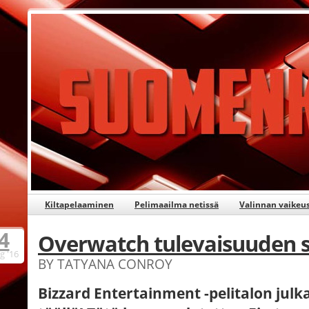
Kiltapelaaminen
Pelimaailma netissä
Valinnan vaikeu
4
Overwatch tulevaisuuden s
g
'16
BY TATYANA CONROY
Bizzard Entertainment -pelitalon ju