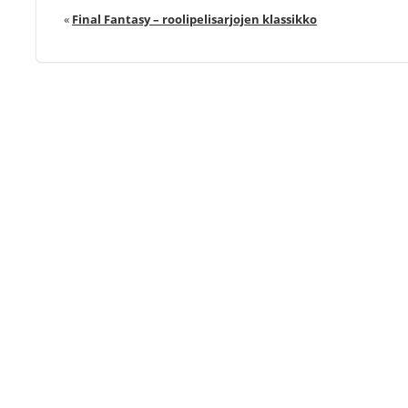
«
Final Fantasy – roolipelisarjojen klassikko