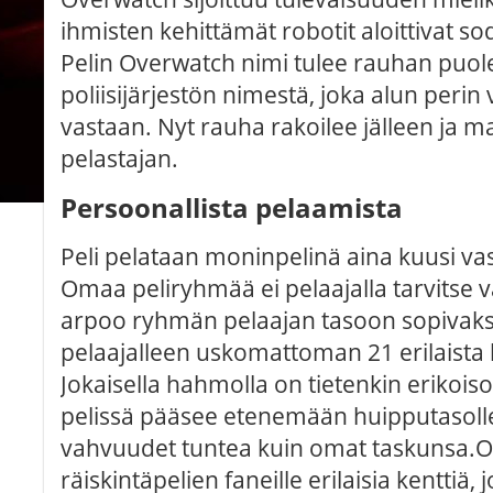
ihmisten kehittämät robotit aloittivat s
Pelin Overwatch nimi tulee rauhan puole
poliisijärjestön nimestä, joka alun perin v
vastaan. Nyt rauha rakoilee jälleen ja m
pelastajan.
Persoonallista pelaamista
Peli pelataan moninpelinä aina kuusi vas
Omaa peliryhmää ei pelaajalla tarvitse väl
arpoo ryhmän pelaajan tasoon sopivaksi.
pelaajalleen uskomattoman 21 erilaista 
Jokaisella hahmolla on tietenkin erikois
pelissä pääsee etenemään huipputasolle
vahvuudet tuntea kuin omat taskunsa.O
räiskintäpelien faneille erilaisia kenttiä, 