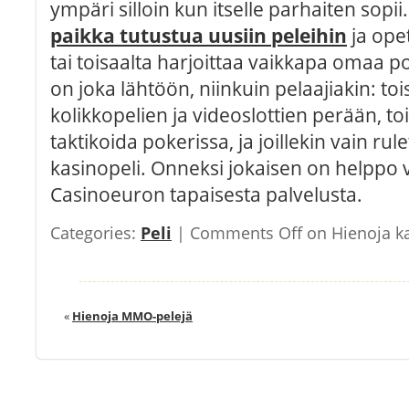
ympäri silloin kun itselle parhaiten sopii
paikka tutustua uusiin peleihin
ja opet
tai toisaalta harjoittaa vaikkapa omaa po
on joka lähtöön, niinkuin pelaajiakin: to
kolikkopelien ja videoslottien perään, to
taktikoida pokerissa, ja joillekin vain rul
kasinopeli. Onneksi jokaisen on helppo 
Casinoeuron tapaisesta palvelusta.
Categories:
Peli
|
Comments Off
on Hienoja k
«
Hienoja MMO-pelejä