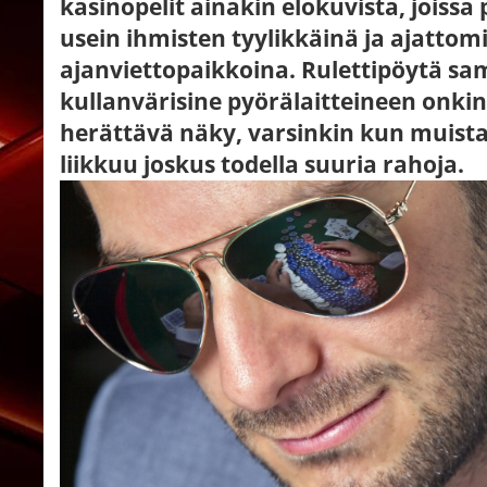
kasinopelit ainakin elokuvista, joissa
usein ihmisten tyylikkäinä ja ajattom
ajanviettopaikkoina. Rulettipöytä sa
kullanvärisine pyörälaitteineen onki
herättävä näky, varsinkin kun muistaa
liikkuu joskus todella suuria rahoja.