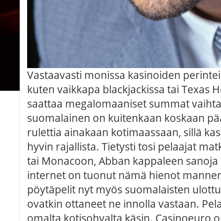
Vastaavasti monissa kasinoiden perinteis
kuten vaikkapa blackjackissa tai Texas 
saattaa megalomaaniset summat vaihta
suomalainen on kuitenkaan koskaan pä
rulettia ainakaan kotimaassaan, sillä k
hyvin rajallista. Tietysti tosi pelaajat m
tai Monacoon, Abban kappaleen sanoja
internet on tuonut nämä hienot manner
pöytäpelit nyt myös suomalaisten ulottuvi
ovatkin ottaneet ne innolla vastaan. Pel
omalta kotisohvalta käsin. Casinoeuro 